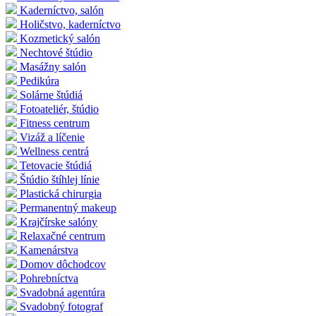
Kaderníctvo, salón
Holičstvo, kaderníctvo
Kozmetický salón
Nechtové štúdio
Masážny salón
Pedikúra
Solárne štúdiá
Fotoateliér, štúdio
Fitness centrum
Vizáž a líčenie
Wellness centrá
Tetovacie štúdiá
Štúdio štíhlej línie
Plastická chirurgia
Permanentný makeup
Krajčírske salóny
Relaxačné centrum
Kamenárstva
Domov dôchodcov
Pohrebníctva
Svadobná agentúra
Svadobný fotograf