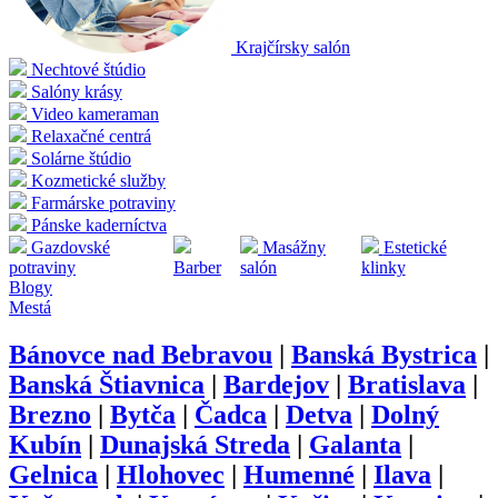
Krajčírsky salón
Nechtové štúdio
Salóny krásy
Video kameraman
Relaxačné centrá
Solárne štúdio
Kozmetické služby
Farmárske potraviny
Pánske kaderníctva
Gazdovské
Masážny
Estetické
potraviny
Barber
salón
klinky
Blogy
Mestá
Bánovce nad Bebravou
|
Banská Bystrica
|
Banská Štiavnica
|
Bardejov
|
Bratislava
|
Brezno
|
Bytča
|
Čadca
|
Detva
|
Dolný
Kubín
|
Dunajská Streda
|
Galanta
|
Gelnica
|
Hlohovec
|
Humenné
|
Ilava
|