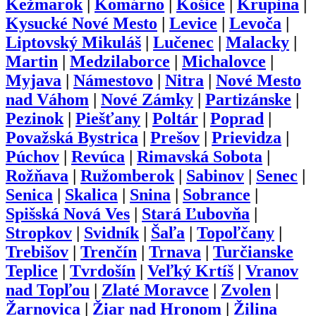
Kežmarok
|
Komárno
|
Košice
|
Krupina
|
Kysucké Nové Mesto
|
Levice
|
Levoča
|
Liptovský Mikuláš
|
Lučenec
|
Malacky
|
Martin
|
Medzilaborce
|
Michalovce
|
Myjava
|
Námestovo
|
Nitra
|
Nové Mesto
nad Váhom
|
Nové Zámky
|
Partizánske
|
Pezinok
|
Piešťany
|
Poltár
|
Poprad
|
Považská Bystrica
|
Prešov
|
Prievidza
|
Púchov
|
Revúca
|
Rimavská Sobota
|
Rožňava
|
Ružomberok
|
Sabinov
|
Senec
|
Senica
|
Skalica
|
Snina
|
Sobrance
|
Spišská Nová Ves
|
Stará Ľubovňa
|
Stropkov
|
Svidník
|
Šaľa
|
Topoľčany
|
Trebišov
|
Trenčín
|
Trnava
|
Turčianske
Teplice
|
Tvrdošín
|
Veľký Krtíš
|
Vranov
nad Topľou
|
Zlaté Moravce
|
Zvolen
|
Žarnovica
|
Žiar nad Hronom
|
Žilina