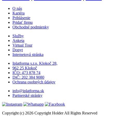
O nás
Kariéra
Prihlásenie
Pridať firmu
Obchodné podmienky
Služby
Anketa
Virtual Tour
Dopyt
Internetová stránka
Iplatforma s.r.o. Klokoč 28,
962 25 Klokoč
IČO: 473 878 74
DiČ: 202 384 9080
Ochrana osobných údajov
info@iplatforma.sk
Partnerské stránky
Copyright (c) 2026 Copyright Holder All Rights Reserved