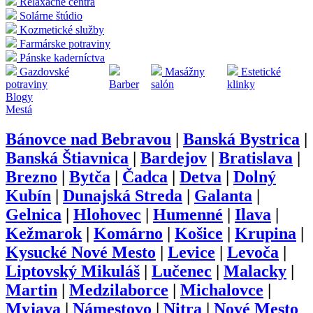
Relaxačné centrá
Solárne štúdio
Kozmetické služby
Farmárske potraviny
Pánske kaderníctva
Gazdovské
Masážny
Estetické
potraviny
Barber
salón
klinky
Blogy
Mestá
Bánovce nad Bebravou
|
Banská Bystrica
|
Banská Štiavnica
|
Bardejov
|
Bratislava
|
Brezno
|
Bytča
|
Čadca
|
Detva
|
Dolný
Kubín
|
Dunajská Streda
|
Galanta
|
Gelnica
|
Hlohovec
|
Humenné
|
Ilava
|
Kežmarok
|
Komárno
|
Košice
|
Krupina
|
Kysucké Nové Mesto
|
Levice
|
Levoča
|
Liptovský Mikuláš
|
Lučenec
|
Malacky
|
Martin
|
Medzilaborce
|
Michalovce
|
Myjava
|
Námestovo
|
Nitra
|
Nové Mesto