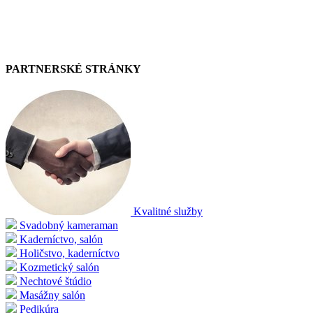
PARTNERSKÉ STRÁNKY
Kvalitné služby
Svadobný kameraman
Kaderníctvo, salón
Holičstvo, kaderníctvo
Kozmetický salón
Nechtové štúdio
Masážny salón
Pedikúra