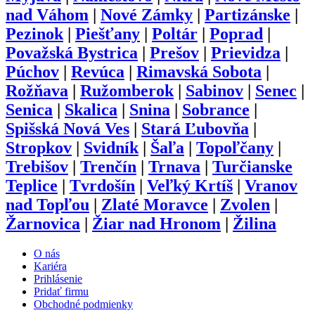
nad Váhom
|
Nové Zámky
|
Partizánske
|
Pezinok
|
Piešťany
|
Poltár
|
Poprad
|
Považská Bystrica
|
Prešov
|
Prievidza
|
Púchov
|
Revúca
|
Rimavská Sobota
|
Rožňava
|
Ružomberok
|
Sabinov
|
Senec
|
Senica
|
Skalica
|
Snina
|
Sobrance
|
Spišská Nová Ves
|
Stará Ľubovňa
|
Stropkov
|
Svidník
|
Šaľa
|
Topoľčany
|
Trebišov
|
Trenčín
|
Trnava
|
Turčianske
Teplice
|
Tvrdošín
|
Veľký Krtíš
|
Vranov
nad Topľou
|
Zlaté Moravce
|
Zvolen
|
Žarnovica
|
Žiar nad Hronom
|
Žilina
O nás
Kariéra
Prihlásenie
Pridať firmu
Obchodné podmienky