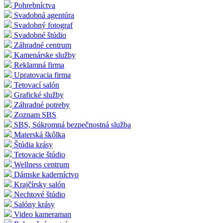
Pohrebníctva
Svadobná agentúra
Svadobný fotograf
Svadobné štúdio
Záhradné centrum
Kamenárske služby
Reklamná firma
Upratovacia firma
Tetovací salón
Grafické služby
Záhradné potreby
Zoznam SBS
SBS, Súkromná bezpečnostná služba
Materská škôlka
Štúdia krásy
Tetovacie štúdio
Wellness centrum
Dámske kaderníctvo
Krajčírsky salón
Nechtové štúdio
Salóny krásy
Video kameraman