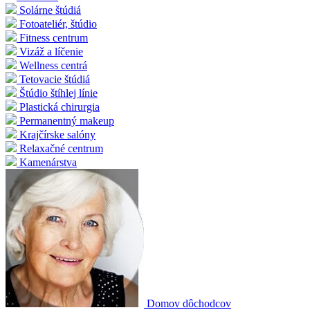
Solárne štúdiá
Fotoateliér, štúdio
Fitness centrum
Vizáž a líčenie
Wellness centrá
Tetovacie štúdiá
Štúdio štíhlej línie
Plastická chirurgia
Permanentný makeup
Krajčírske salóny
Relaxačné centrum
Kamenárstva
Domov dôchodcov