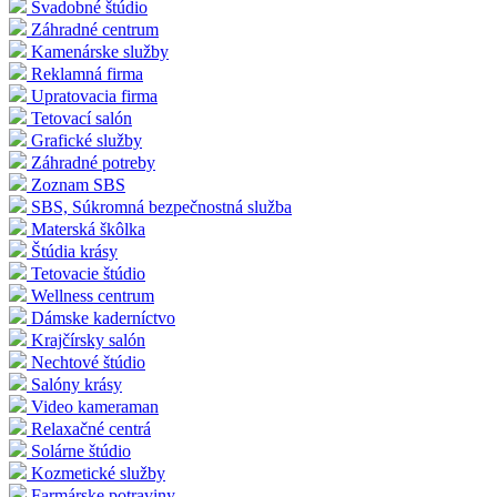
Svadobné štúdio
Záhradné centrum
Kamenárske služby
Reklamná firma
Upratovacia firma
Tetovací salón
Grafické služby
Záhradné potreby
Zoznam SBS
SBS, Súkromná bezpečnostná služba
Materská škôlka
Štúdia krásy
Tetovacie štúdio
Wellness centrum
Dámske kaderníctvo
Krajčírsky salón
Nechtové štúdio
Salóny krásy
Video kameraman
Relaxačné centrá
Solárne štúdio
Kozmetické služby
Farmárske potraviny