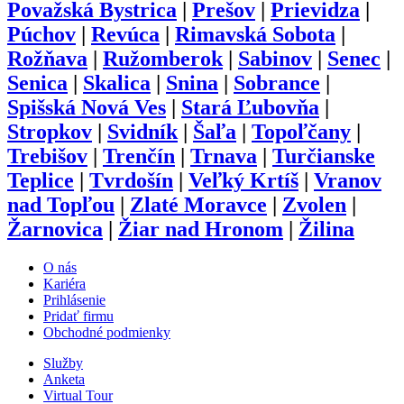
Považská Bystrica
|
Prešov
|
Prievidza
|
Púchov
|
Revúca
|
Rimavská Sobota
|
Rožňava
|
Ružomberok
|
Sabinov
|
Senec
|
Senica
|
Skalica
|
Snina
|
Sobrance
|
Spišská Nová Ves
|
Stará Ľubovňa
|
Stropkov
|
Svidník
|
Šaľa
|
Topoľčany
|
Trebišov
|
Trenčín
|
Trnava
|
Turčianske
Teplice
|
Tvrdošín
|
Veľký Krtíš
|
Vranov
nad Topľou
|
Zlaté Moravce
|
Zvolen
|
Žarnovica
|
Žiar nad Hronom
|
Žilina
O nás
Kariéra
Prihlásenie
Pridať firmu
Obchodné podmienky
Služby
Anketa
Virtual Tour