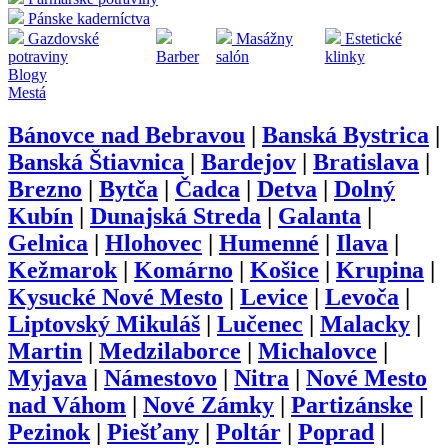
Pánske kaderníctva
Gazdovské
Masážny
Estetické
potraviny
Barber
salón
klinky
Blogy
Mestá
Bánovce nad Bebravou
|
Banská Bystrica
|
Banská Štiavnica
|
Bardejov
|
Bratislava
|
Brezno
|
Bytča
|
Čadca
|
Detva
|
Dolný
Kubín
|
Dunajská Streda
|
Galanta
|
Gelnica
|
Hlohovec
|
Humenné
|
Ilava
|
Kežmarok
|
Komárno
|
Košice
|
Krupina
|
Kysucké Nové Mesto
|
Levice
|
Levoča
|
Liptovský Mikuláš
|
Lučenec
|
Malacky
|
Martin
|
Medzilaborce
|
Michalovce
|
Myjava
|
Námestovo
|
Nitra
|
Nové Mesto
nad Váhom
|
Nové Zámky
|
Partizánske
|
Pezinok
|
Piešťany
|
Poltár
|
Poprad
|