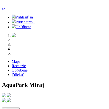
sk
Prihlásiť sa
Pridať firmu
Obľúbené
Mapa
Recenzie
Obľúbené
Zdieľať
AquaPark Miraj