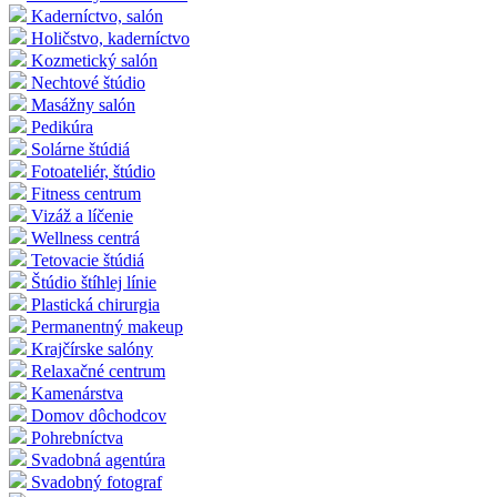
Kaderníctvo, salón
Holičstvo, kaderníctvo
Kozmetický salón
Nechtové štúdio
Masážny salón
Pedikúra
Solárne štúdiá
Fotoateliér, štúdio
Fitness centrum
Vizáž a líčenie
Wellness centrá
Tetovacie štúdiá
Štúdio štíhlej línie
Plastická chirurgia
Permanentný makeup
Krajčírske salóny
Relaxačné centrum
Kamenárstva
Domov dôchodcov
Pohrebníctva
Svadobná agentúra
Svadobný fotograf