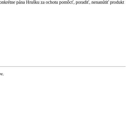
a konkrétne pána Hrušku za ochotu pomôcť, poradiť, nenanútiť produkt
ov.