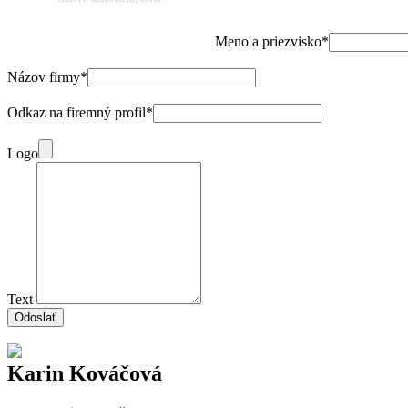
Meno a priezvisko*
Názov firmy*
Odkaz na firemný profil*
Logo
Text
Odoslať
Karin Kováčová