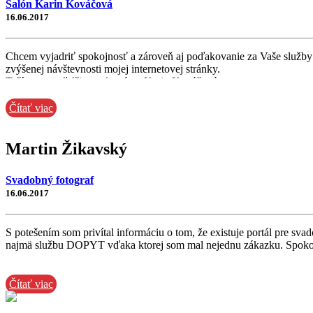
Salón Karin Kováčová
16.06.2017
Chcem vyjadriť spokojnosť a zároveň aj poďakovanie za Vaše služby v
zvýšenej návštevnosti mojej internetovej stránky.
Teším sa na ďalšiu spoluprácu. Karin Kováčová
Čítať viac
Martin Žikavský
Svadobný fotograf
16.06.2017
S potešením som privítal informáciu o tom, že existuje portál pre s
najmä službu DOPYT vďaka ktorej som mal nejednu zákazku. Spokoj
Čítať viac