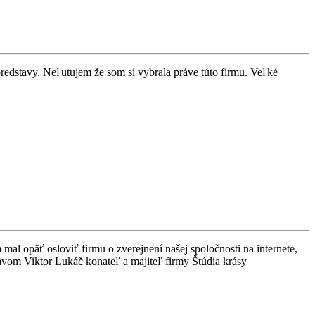
predstavy. Neľutujem že som si vybrala práve túto firmu. Veľké
l opäť osloviť firmu o zverejnení našej spoločnosti na internete,
ravom Viktor Lukáč konateľ a majiteľ firmy Štúdia krásy