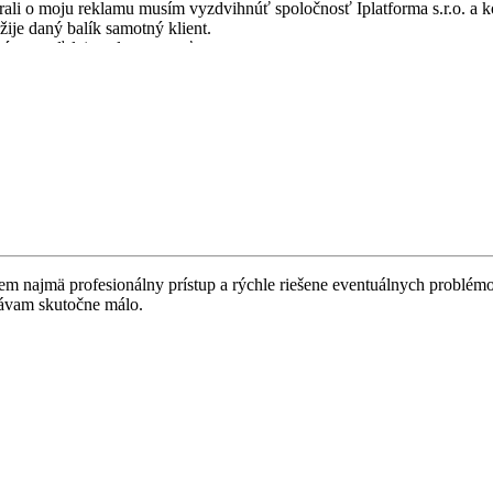
starali o moju reklamu musím vyzdvihnúť spoločnosť Iplatforma s.r.o. 
žije daný balík samotný klient.
význam ďalej spolupracovať.
jem najmä profesionálny prístup a rýchle riešene eventuálnych problém
távam skutočne málo.