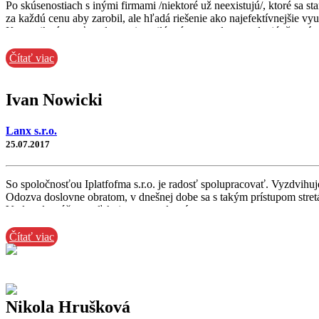
Po skúsenostiach s inými firmami /niektoré už neexistujú/, ktoré sa 
za každú cenu aby zarobil, ale hľadá riešenie ako najefektívnejšie vyu
Komunikatívnosť, vedomosti a milý prístup ma len utvrdzujú, že má 
Ďakujem.
Miriam Madová
Čítať viac
Ivan Nowicki
Lanx s.r.o.
25.07.2017
So spoločnosťou Iplatfofma s.r.o. je radosť spolupracovať. Vyzdvihu
Odozva doslovne obratom, v dnešnej dobe sa s takým prístupom stre
Vrelo odporúčam a ďakujem za spoluprácu.
7Days Gym Košice
Čítať viac
Nikola Hrušková