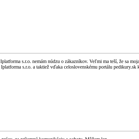
tforma s.r.o. nemám núdzu o zákazníkov. Veľmi ma teší, že sa moja klie
ť Iplatforma s.r.o. a taktiež vďaka celoslovenskému portálu pedikury.