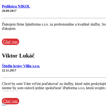
Pedikúra NIKOL
26.09.2017
Ďakujem firme Iplatforma s.r.o. za profesionálne a kvalitné služby. 
ďakujem.
Čítať viac
Viktor Lukáč
Štúdio krásy Villia s.r.o.
22.11.2017
Chcel by som Vám veľmi poďakovať za služby, ktoré nám poskytujete a
istotne by som oslovil jedine spoločnosť iPatforma s.r.o, ktorá svoj
“VILLIA”,s.r.o.
Čítať viac