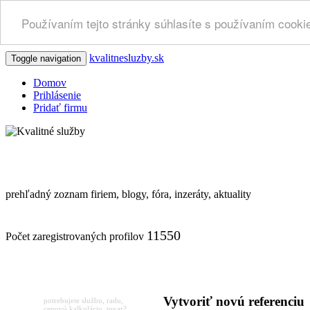
Používaním tejto stránky súhlasíte s používaním cooki
kvalitnesluzby
.sk
Toggle navigation
Domov
Prihlásenie
Pridať firmu
Referencie
prehľadný zoznam firiem, blogy, fóra, inzeráty, aktuality
11550
Počet zaregistrovaných profilov
ZADAJTE DOPYT
Vytvoriť novú referenciu
potrebujete službu, radu,
cenovú kalkuláciu, tovar?