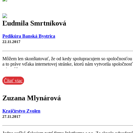
Ľudmila Smrtníková
Pedikúra Banská Bystrica
22.11.2017
Môžem len skonštatovať, že od kedy spolupracujem so spoločnosťou Ipla
a to práve vďaka internetovej stránke, ktorú nám vytvorila spoločnos
odporúčam.
Čítať viac
Zuzana Mlynárová
Krajčírstvo Zvolen
27.11.2017