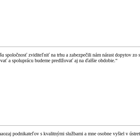
šu spoločnosť zviditeľniť na trhu a zabezpečili nám nárast dopytov z
ať a spoluprácu budeme predlžovať aj na ďalšie obdobie.“
naozaj podnikateľov s kvalitnými službami a mne osobne vyšiel v ústre