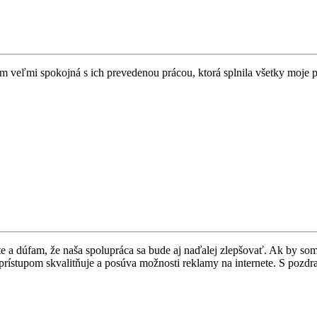
Som veľmi spokojná s ich prevedenou prácou, ktorá splnila všetky moje 
 dúfam, že naša spolupráca sa bude aj naďalej zlepšovať. Ak by som ma
im prístupom skvalitňuje a posúva možnosti reklamy na internete. S pozd