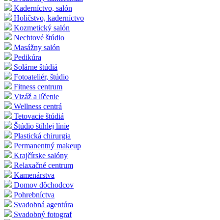
Kaderníctvo, salón
Holičstvo, kaderníctvo
Kozmetický salón
Nechtové štúdio
Masážny salón
Pedikúra
Solárne štúdiá
Fotoateliér, štúdio
Fitness centrum
Vizáž a líčenie
Wellness centrá
Tetovacie štúdiá
Štúdio štíhlej línie
Plastická chirurgia
Permanentný makeup
Krajčírske salóny
Relaxačné centrum
Kamenárstva
Domov dôchodcov
Pohrebníctva
Svadobná agentúra
Svadobný fotograf