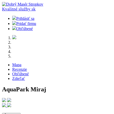
Kvalitné služby
sk
Prihlásiť sa
Pridať firmu
Obľúbené
Mapa
Recenzie
Obľúbené
Zdieľať
AquaPark Miraj