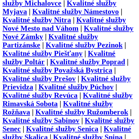
služby
Michalovce
|
Kvalitné služby
Myjava
|
Kvalitné služby
Námestovo
|
Kvalitné služby
Nitra
|
Kvalitné služby
Nové Mesto nad Váhom
|
Kvalitné služby
Nové Zámky
|
Kvalitné služby
Partizánske
|
Kvalitné služby
Pezinok
|
Kvalitné služby
Piešťany
|
Kvalitné
služby
Poltár
|
Kvalitné služby
Poprad
|
Kvalitné služby
Považská Bystrica
|
Kvalitné služby
Prešov
|
Kvalitné služby
Prievidza
|
Kvalitné služby
Púchov
|
Kvalitné služby
Revúca
|
Kvalitné služby
Rimavská Sobota
|
Kvalitné služby
Rožňava
|
Kvalitné služby
Ružomberok
|
Kvalitné služby
Sabinov
|
Kvalitné služby
Senec
|
Kvalitné služby
Senica
|
Kvalitné
služby
Skalica
|
Kvalitné služby
Snina
|