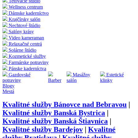
Tetovacie štúdio
Wellness centrum
Dámske kaderníctvo
Krajčírsky salón
Nechtové štúdio
Salóny krásy
Video kameraman
Relaxačné centrá
Solárne štúdio
Kozmetické služby
Farmárske potraviny
Pánske kaderníctva
Gazdovské
Masážny
Estetické
potraviny
Barber
salón
klinky
Blogy
Mestá
Kvalitné služby
Bánovce nad Bebravou
|
Kvalitné služby
Banská Bystrica
|
Kvalitné služby
Banská Štiavnica
|
Kvalitné služby
Bardejov
|
Kvalitné
služby
Bratislava
|
Kvalitné služby