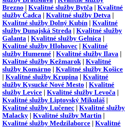
Brezno
|
Kvalitné služby
Bytča
|
Kvalitné
služby
Čadca
|
Kvalitné služby
Detva
|
Kvalitné služby
Dolný Kubín
|
Kvalitné
služby
Dunajská Streda
|
Kvalitné služby
Galanta
|
Kvalitné služby
Gelnica
|
Kvalitné služby
Hlohovec
|
Kvalitné
služby
Humenné
|
Kvalitné služby
Ilava
|
Kvalitné služby
Kežmarok
|
Kvalitné
služby
Komárno
|
Kvalitné služby
Košice
|
Kvalitné služby
Krupina
|
Kvalitné
služby
Kysucké Nové Mesto
|
Kvalitné
služby
Levice
|
Kvalitné služby
Levoča
|
Kvalitné služby
Liptovský Mikuláš
|
Kvalitné služby
Lučenec
|
Kvalitné služby
Malacky
|
Kvalitné služby
Martin
|
Kvalitné služby
Medzilaborce
|
Kvalitné