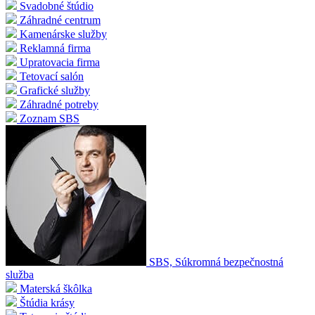
Svadobné štúdio
Záhradné centrum
Kamenárske služby
Reklamná firma
Upratovacia firma
Tetovací salón
Grafické služby
Záhradné potreby
Zoznam SBS
SBS, Súkromná bezpečnostná
služba
Materská škôlka
Štúdia krásy