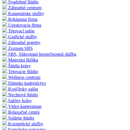
Svadobné štúdio
Záhradné centrum
Kamenárske služby
Reklamná firma
Upratovacia firma
Tetovací salón
Grafické služby
Záhradné potreby
Zoznam SBS
SBS, Súkromná bezpečnostná služba
Materská škôlka
Štúdia krásy
Tetovacie štúdio
Wellness centrum
Dámske kaderníctvo
Krajčírsky salón
Nechtové štúdio
Salóny krásy
Video kameraman
Relaxačné centrá
Solárne štúdio
Kozmetické služby
Farmárske potraviny