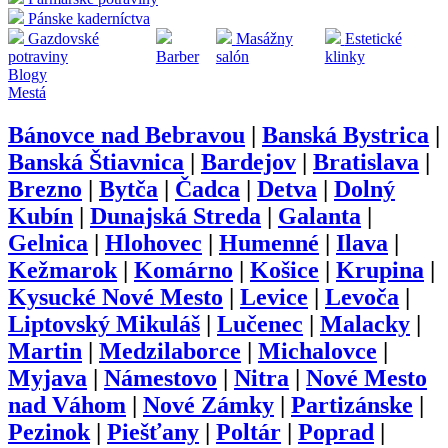
Pánske kaderníctva
Gazdovské
Masážny
Estetické
potraviny
Barber
salón
klinky
Blogy
Mestá
Bánovce nad Bebravou
|
Banská Bystrica
|
Banská Štiavnica
|
Bardejov
|
Bratislava
|
Brezno
|
Bytča
|
Čadca
|
Detva
|
Dolný
Kubín
|
Dunajská Streda
|
Galanta
|
Gelnica
|
Hlohovec
|
Humenné
|
Ilava
|
Kežmarok
|
Komárno
|
Košice
|
Krupina
|
Kysucké Nové Mesto
|
Levice
|
Levoča
|
Liptovský Mikuláš
|
Lučenec
|
Malacky
|
Martin
|
Medzilaborce
|
Michalovce
|
Myjava
|
Námestovo
|
Nitra
|
Nové Mesto
nad Váhom
|
Nové Zámky
|
Partizánske
|
Pezinok
|
Piešťany
|
Poltár
|
Poprad
|