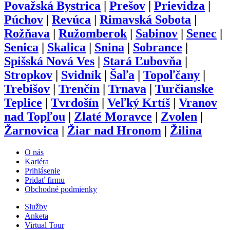
Považská Bystrica
|
Prešov
|
Prievidza
|
Púchov
|
Revúca
|
Rimavská Sobota
|
Rožňava
|
Ružomberok
|
Sabinov
|
Senec
|
Senica
|
Skalica
|
Snina
|
Sobrance
|
Spišská Nová Ves
|
Stará Ľubovňa
|
Stropkov
|
Svidník
|
Šaľa
|
Topoľčany
|
Trebišov
|
Trenčín
|
Trnava
|
Turčianske
Teplice
|
Tvrdošín
|
Veľký Krtíš
|
Vranov
nad Topľou
|
Zlaté Moravce
|
Zvolen
|
Žarnovica
|
Žiar nad Hronom
|
Žilina
O nás
Kariéra
Prihlásenie
Pridať firmu
Obchodné podmienky
Služby
Anketa
Virtual Tour