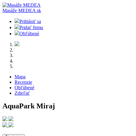
Masáže MEDEA
sk
Prihlásiť sa
Pridať firmu
Obľúbené
Mapa
Recenzie
Obľúbené
Zdieľať
AquaPark Miraj