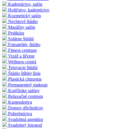
Kaderníctvo, salón
Holičstvo, kaderníctvo
Kozmetický salón
Nechtové štúdio
Masážny salón
Pedikúra
Solárne štúdiá
Fotoateliér, štúdio
Fitness centrum
Vizáž a líčenie
Wellness centrá
Tetovacie štúdiá
Štúdio štíhlej línie
Plastická chirurgia
Permanentný makeup
Krajčírske salóny
Relaxačné centrum
Kamenárstva
Domov dôchodcov
Pohrebníctva
Svadobná agentúra
Svadobný fotograf