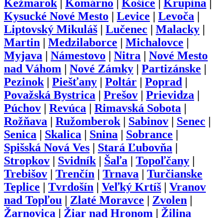
Kežmarok
|
Komárno
|
Košice
|
Krupina
|
Kysucké Nové Mesto
|
Levice
|
Levoča
|
Liptovský Mikuláš
|
Lučenec
|
Malacky
|
Martin
|
Medzilaborce
|
Michalovce
|
Myjava
|
Námestovo
|
Nitra
|
Nové Mesto
nad Váhom
|
Nové Zámky
|
Partizánske
|
Pezinok
|
Piešťany
|
Poltár
|
Poprad
|
Považská Bystrica
|
Prešov
|
Prievidza
|
Púchov
|
Revúca
|
Rimavská Sobota
|
Rožňava
|
Ružomberok
|
Sabinov
|
Senec
|
Senica
|
Skalica
|
Snina
|
Sobrance
|
Spišská Nová Ves
|
Stará Ľubovňa
|
Stropkov
|
Svidník
|
Šaľa
|
Topoľčany
|
Trebišov
|
Trenčín
|
Trnava
|
Turčianske
Teplice
|
Tvrdošín
|
Veľký Krtíš
|
Vranov
nad Topľou
|
Zlaté Moravce
|
Zvolen
|
Žarnovica
|
Žiar nad Hronom
|
Žilina