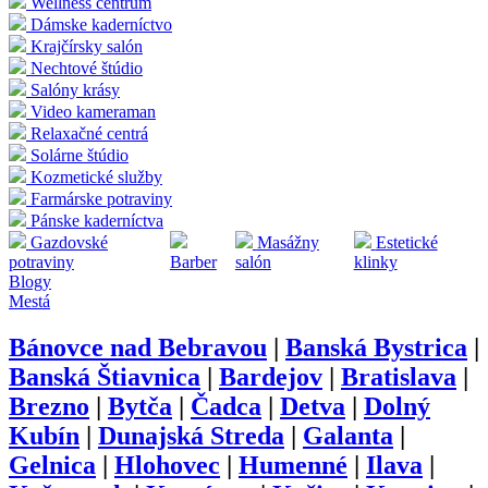
Wellness centrum
Dámske kaderníctvo
Krajčírsky salón
Nechtové štúdio
Salóny krásy
Video kameraman
Relaxačné centrá
Solárne štúdio
Kozmetické služby
Farmárske potraviny
Pánske kaderníctva
Gazdovské
Masážny
Estetické
potraviny
Barber
salón
klinky
Blogy
Mestá
Bánovce nad Bebravou
|
Banská Bystrica
|
Banská Štiavnica
|
Bardejov
|
Bratislava
|
Brezno
|
Bytča
|
Čadca
|
Detva
|
Dolný
Kubín
|
Dunajská Streda
|
Galanta
|
Gelnica
|
Hlohovec
|
Humenné
|
Ilava
|