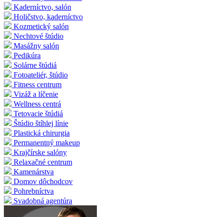
Kaderníctvo, salón
Holičstvo, kaderníctvo
Kozmetický salón
Nechtové štúdio
Masážny salón
Pedikúra
Solárne štúdiá
Fotoateliér, štúdio
Fitness centrum
Vizáž a líčenie
Wellness centrá
Tetovacie štúdiá
Štúdio štíhlej línie
Plastická chirurgia
Permanentný makeup
Krajčírske salóny
Relaxačné centrum
Kamenárstva
Domov dôchodcov
Pohrebníctva
Svadobná agentúra