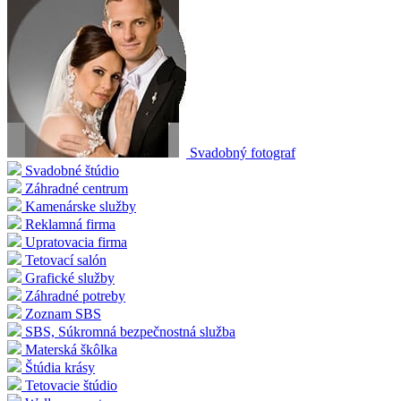
Svadobný fotograf
Svadobné štúdio
Záhradné centrum
Kamenárske služby
Reklamná firma
Upratovacia firma
Tetovací salón
Grafické služby
Záhradné potreby
Zoznam SBS
SBS, Súkromná bezpečnostná služba
Materská škôlka
Štúdia krásy
Tetovacie štúdio