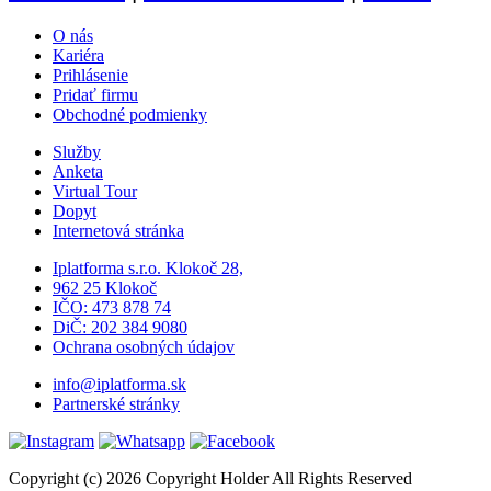
O nás
Kariéra
Prihlásenie
Pridať firmu
Obchodné podmienky
Služby
Anketa
Virtual Tour
Dopyt
Internetová stránka
Iplatforma s.r.o. Klokoč 28,
962 25 Klokoč
IČO: 473 878 74
DiČ: 202 384 9080
Ochrana osobných údajov
info@iplatforma.sk
Partnerské stránky
Copyright (c) 2026 Copyright Holder All Rights Reserved