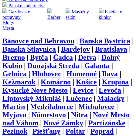
Pánske kaderníctva
Gazdovské
Masážny
Estetické
potraviny
Barber
salón
klinky
Blogy
Mestá
Bánovce nad Bebravou
|
Banská Bystrica
|
Banská Štiavnica
|
Bardejov
|
Bratislava
|
Brezno
|
Bytča
|
Čadca
|
Detva
|
Dolný
Kubín
|
Dunajská Streda
|
Galanta
|
Gelnica
|
Hlohovec
|
Humenné
|
Ilava
|
Kežmarok
|
Komárno
|
Košice
|
Krupina
|
Kysucké Nové Mesto
|
Levice
|
Levoča
|
Liptovský Mikuláš
|
Lučenec
|
Malacky
|
Martin
|
Medzilaborce
|
Michalovce
|
Myjava
|
Námestovo
|
Nitra
|
Nové Mesto
nad Váhom
|
Nové Zámky
|
Partizánske
|
Pezinok
|
Piešťany
|
Poltár
|
Poprad
|