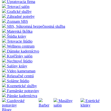
Upratovacia firma
Tetovací salón
Grafické služby
Záhradné potreby
Zoznam SBS
SBS, Súkromná bezpečnostná služba
Materská škôlka
Štúdia krásy
Tetovacie štúdio
Wellness centrum
Dámske kaderníctvo
Krajčírsky salón
Nechtové štúdio
Salóny krásy
Video kameraman
Relaxačné centrá
Solárne štúdio
Kozmetické služby
Farmárske potraviny
Pánske kaderníctva
Gazdovské
Masážny
Estetické
potraviny
Barber
salón
klinky
Blogy