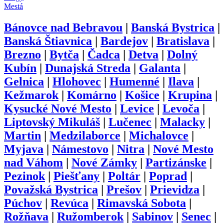
Mestá
Bánovce nad Bebravou
|
Banská Bystrica
|
Banská Štiavnica
|
Bardejov
|
Bratislava
|
Brezno
|
Bytča
|
Čadca
|
Detva
|
Dolný
Kubín
|
Dunajská Streda
|
Galanta
|
Gelnica
|
Hlohovec
|
Humenné
|
Ilava
|
Kežmarok
|
Komárno
|
Košice
|
Krupina
|
Kysucké Nové Mesto
|
Levice
|
Levoča
|
Liptovský Mikuláš
|
Lučenec
|
Malacky
|
Martin
|
Medzilaborce
|
Michalovce
|
Myjava
|
Námestovo
|
Nitra
|
Nové Mesto
nad Váhom
|
Nové Zámky
|
Partizánske
|
Pezinok
|
Piešťany
|
Poltár
|
Poprad
|
Považská Bystrica
|
Prešov
|
Prievidza
|
Púchov
|
Revúca
|
Rimavská Sobota
|
Rožňava
|
Ružomberok
|
Sabinov
|
Senec
|