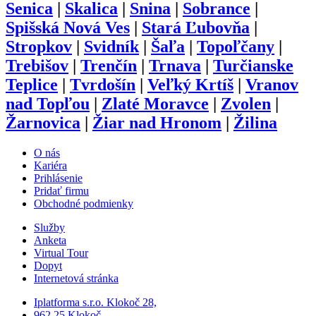
Senica
|
Skalica
|
Snina
|
Sobrance
|
Spišská Nová Ves
|
Stará Ľubovňa
|
Stropkov
|
Svidník
|
Šaľa
|
Topoľčany
|
Trebišov
|
Trenčín
|
Trnava
|
Turčianske
Teplice
|
Tvrdošín
|
Veľký Krtíš
|
Vranov
nad Topľou
|
Zlaté Moravce
|
Zvolen
|
Žarnovica
|
Žiar nad Hronom
|
Žilina
O nás
Kariéra
Prihlásenie
Pridať firmu
Obchodné podmienky
Služby
Anketa
Virtual Tour
Dopyt
Internetová stránka
Iplatforma s.r.o. Klokoč 28,
962 25 Klokoč