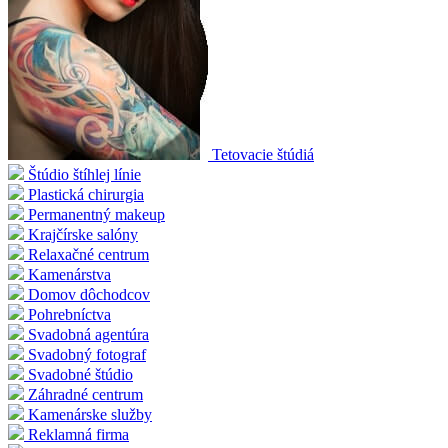
Tetovacie štúdiá
Štúdio štíhlej línie
Plastická chirurgia
Permanentný makeup
Krajčírske salóny
Relaxačné centrum
Kamenárstva
Domov dôchodcov
Pohrebníctva
Svadobná agentúra
Svadobný fotograf
Svadobné štúdio
Záhradné centrum
Kamenárske služby
Reklamná firma