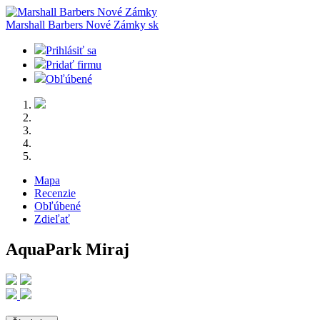
Marshall Barbers Nové Zámky
sk
Prihlásiť sa
Pridať firmu
Obľúbené
Mapa
Recenzie
Obľúbené
Zdieľať
AquaPark Miraj