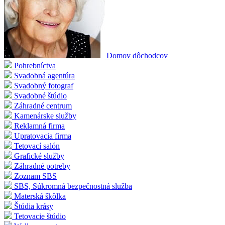
Domov dôchodcov
Pohrebníctva
Svadobná agentúra
Svadobný fotograf
Svadobné štúdio
Záhradné centrum
Kamenárske služby
Reklamná firma
Upratovacia firma
Tetovací salón
Grafické služby
Záhradné potreby
Zoznam SBS
SBS, Súkromná bezpečnostná služba
Materská škôlka
Štúdia krásy
Tetovacie štúdio