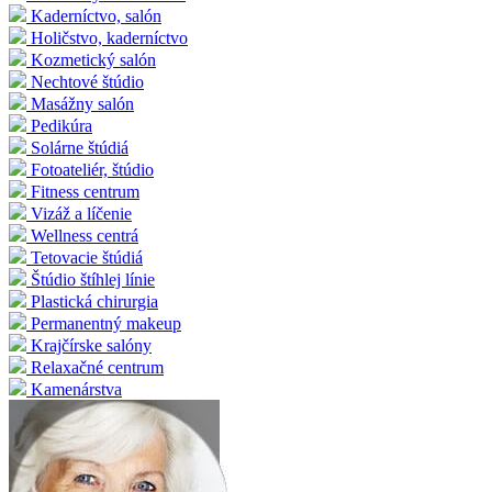
Kaderníctvo, salón
Holičstvo, kaderníctvo
Kozmetický salón
Nechtové štúdio
Masážny salón
Pedikúra
Solárne štúdiá
Fotoateliér, štúdio
Fitness centrum
Vizáž a líčenie
Wellness centrá
Tetovacie štúdiá
Štúdio štíhlej línie
Plastická chirurgia
Permanentný makeup
Krajčírske salóny
Relaxačné centrum
Kamenárstva