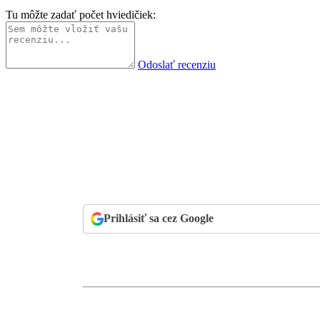
Tu môžte zadať počet hviedičiek:
Odoslať recenziu
Prihlásiť sa cez Google