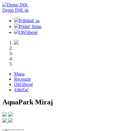
Demo INK
sk
Prihlásiť sa
Pridať firmu
Obľúbené
Mapa
Recenzie
Obľúbené
Zdieľať
AquaPark Miraj