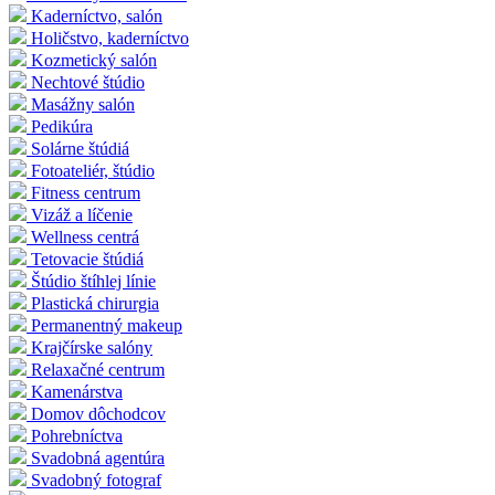
Kaderníctvo, salón
Holičstvo, kaderníctvo
Kozmetický salón
Nechtové štúdio
Masážny salón
Pedikúra
Solárne štúdiá
Fotoateliér, štúdio
Fitness centrum
Vizáž a líčenie
Wellness centrá
Tetovacie štúdiá
Štúdio štíhlej línie
Plastická chirurgia
Permanentný makeup
Krajčírske salóny
Relaxačné centrum
Kamenárstva
Domov dôchodcov
Pohrebníctva
Svadobná agentúra
Svadobný fotograf