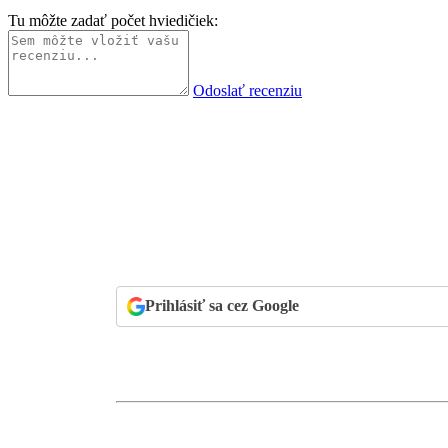
Tu môžte zadať počet hviedičiek:
Odoslať recenziu
Prihlásiť sa cez Google