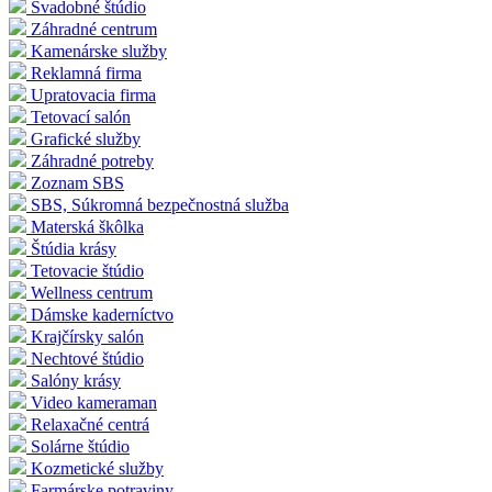
Svadobné štúdio
Záhradné centrum
Kamenárske služby
Reklamná firma
Upratovacia firma
Tetovací salón
Grafické služby
Záhradné potreby
Zoznam SBS
SBS, Súkromná bezpečnostná služba
Materská škôlka
Štúdia krásy
Tetovacie štúdio
Wellness centrum
Dámske kaderníctvo
Krajčírsky salón
Nechtové štúdio
Salóny krásy
Video kameraman
Relaxačné centrá
Solárne štúdio
Kozmetické služby
Farmárske potraviny